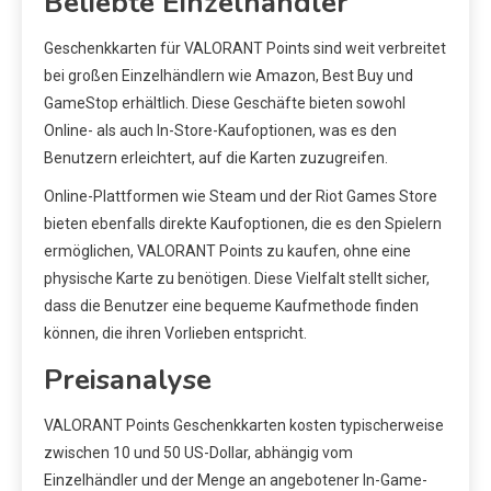
Beliebte Einzelhändler
Geschenkkarten für VALORANT Points sind weit verbreitet
bei großen Einzelhändlern wie Amazon, Best Buy und
GameStop erhältlich. Diese Geschäfte bieten sowohl
Online- als auch In-Store-Kaufoptionen, was es den
Benutzern erleichtert, auf die Karten zuzugreifen.
Online-Plattformen wie Steam und der Riot Games Store
bieten ebenfalls direkte Kaufoptionen, die es den Spielern
ermöglichen, VALORANT Points zu kaufen, ohne eine
physische Karte zu benötigen. Diese Vielfalt stellt sicher,
dass die Benutzer eine bequeme Kaufmethode finden
können, die ihren Vorlieben entspricht.
Preisanalyse
VALORANT Points Geschenkkarten kosten typischerweise
zwischen 10 und 50 US-Dollar, abhängig vom
Einzelhändler und der Menge an angebotener In-Game-