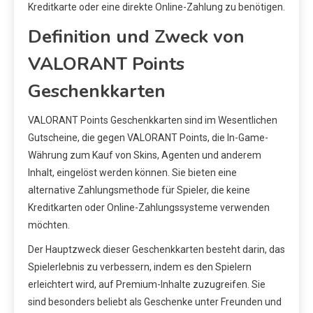
Kreditkarte oder eine direkte Online-Zahlung zu benötigen.
Definition und Zweck von
VALORANT Points
Geschenkkarten
VALORANT Points Geschenkkarten sind im Wesentlichen
Gutscheine, die gegen VALORANT Points, die In-Game-
Währung zum Kauf von Skins, Agenten und anderem
Inhalt, eingelöst werden können. Sie bieten eine
alternative Zahlungsmethode für Spieler, die keine
Kreditkarten oder Online-Zahlungssysteme verwenden
möchten.
Der Hauptzweck dieser Geschenkkarten besteht darin, das
Spielerlebnis zu verbessern, indem es den Spielern
erleichtert wird, auf Premium-Inhalte zuzugreifen. Sie
sind besonders beliebt als Geschenke unter Freunden und