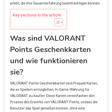
erlebt, die ihre Gesamterfahrung beeinträchtigen können.
Key sections in the article:
Was sind VALORANT
Points Geschenkkarten
und wie funktionieren
sie?
VALORANT Points Geschenkkarten sind Prepaid-Karten,
die es Spielern ermöglichen, In-Game-Währung für
VALORANT zu kaufen. Diese Karten vereinfachen den
Prozess des Erwerbs von VALORANT Points, sodass die
Benutzer das Spiel genießen können, ohne eine