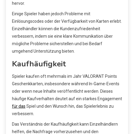
hervor.
Einige Spieler haben jedoch Probleme mit
Einlösungscodes oder der Verfügbarkeit von Karten erlebt.
Einzelhändler können die Kundenzufriedenheit
verbessern, indem sie eine klare Kommunikation über
mögliche Probleme sicherstellen und bei Bedarf
umgehend Unterstützung bieten.
Kaufhäufigkeit
Spieler kaufen oft mehrmals im Jahr VALORANT Points
Geschenkkarten, insbesondere während In-Game-Events
oder wenn neue Inhalte veröffentlicht werden. Dieses
häufige Kaufverhalten deutet auf ein starkes Engagement
für das
Spiel und den Wunsch hin, das Spielerlebnis zu
verbessern.
Das Verständnis der Kaufhäufigkeit kann Einzelhändlern
helfen, die Nachfrage vorherzusehen und den