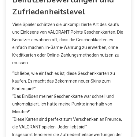
Zufriedenheitslevel
Viele Spieler schätzen die unkomplizierte Art des Kaufs
und Einlösens von VALORANT Points Geschenkkarten. Die
Benutzer erwähnen oft, dass die Geschenkkarten es
einfach machen, In-Game-Währung zu erwerben, ohne
Kreditkarten oder Online-Zahlungsmethoden nutzen zu
müssen.
“Ich liebe, wie einfach es ist, diese Geschenkkarten zu
kaufen. Es macht das Bekommen neuer Skins zum
Kinderspiel!”
“Das Einlösen meiner Geschenkkarte war schnell und
unkompliziert. Ich hatte meine Punkte innerhalb von
Minuten!”
“Diese Karten sind perfekt zum Verschenken an Freunde,
die VALORANT spielen. Jeder liebt sie!”
Insgesamt tendieren die Zufriedenheitsbewertungen der