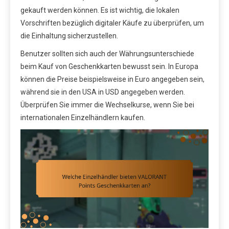
gekauft werden können. Es ist wichtig, die lokalen
Vorschriften bezüglich digitaler Käufe zu überprüfen, um
die Einhaltung sicherzustellen.
Benutzer sollten sich auch der Währungsunterschiede
beim Kauf von Geschenkkarten bewusst sein. In Europa
können die Preise beispielsweise in Euro angegeben sein,
während sie in den USA in USD angegeben werden.
Überprüfen Sie immer die Wechselkurse, wenn Sie bei
internationalen Einzelhändlern kaufen.