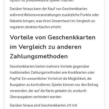
Option für preisbewusste Spieler machen.
Darüber hinaus kann der Kauf von Geschenkkarten
während Aktionsveranstaltungen zusätzliche Punkte oder
Rabatte bringen, was ihren Gesamtwert im Vergleich zu
regulären direkten Käufen erhöht.
Vorteile von Geschenkkarten
im Vergleich zu anderen
Zahlungsmethoden
Geschenkkarten bieten mehrere Vorteile gegenüber
traditionellen Zahlungsmethoden wie Kreditkarten oder
PayPal. Ein wesentlicher Vorteil ist die Möglichkeit, die
Ausgaben zu kontrollieren; Spieler können nur den Betrag
verwenden, der auf die Karte geladen ist, wodurch
Überausgaben verhindert werden.
Darüber hinaus sind Geschenkkarten oft mit