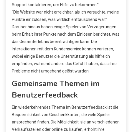
Support kontaktieren, um Hilfe zu bekommen.”
“Die Website war nicht erreichbar, als ich versuchte, meine
Punkte einzulösen, was wirklich enttäuschend war.”
Darüber hinaus haben einige Spieler von Verzögerungen
beim Erhalt ihrer Punkte nach dem Einlösen berichtet, was
das Gesamterlebnis beeinträchtigen kann. Die
Interaktionen mit dem Kundenservice können variieren,
wobei einige Benutzer die Unterstützung als hilfreich
empfinden, während andere das Gefühl haben, dass ihre
Probleme nicht umgehend gelöst wurden.
Gemeinsame Themen im
Benutzerfeedback
Ein wiederkehrendes Thema im Benutzerfeedback ist die
Bequemlichkeit von Geschenkkarten, die viele Spieler
ansprechend finden. Die Möglichkeit, sie an verschiedenen
Verkaufsstellen oder online zu kaufen, erhöht ihre