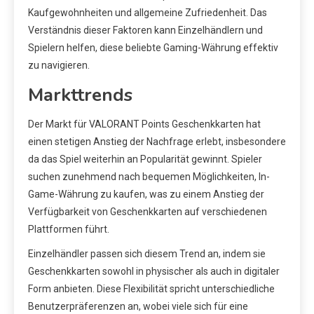
Kaufgewohnheiten und allgemeine Zufriedenheit. Das
Verständnis dieser Faktoren kann Einzelhändlern und
Spielern helfen, diese beliebte Gaming-Währung effektiv
zu navigieren.
Markttrends
Der Markt für VALORANT Points Geschenkkarten hat
einen stetigen Anstieg der Nachfrage erlebt, insbesondere
da das Spiel weiterhin an Popularität gewinnt. Spieler
suchen zunehmend nach bequemen Möglichkeiten, In-
Game-Währung zu kaufen, was zu einem Anstieg der
Verfügbarkeit von Geschenkkarten auf verschiedenen
Plattformen führt.
Einzelhändler passen sich diesem Trend an, indem sie
Geschenkkarten sowohl in physischer als auch in digitaler
Form anbieten. Diese Flexibilität spricht unterschiedliche
Benutzerpräferenzen an, wobei viele sich für eine