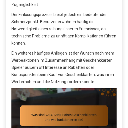
Zugänglichkeit.
Der Einlösungsprozess bleibt jedoch ein bedeutender
Schmerzpunkt. Benutzer erwähnen häufig die
Notwendigkeit eines reibungsloseren Erlebnisses, da
technische Probleme zu unnötigen Komplikationen führen
können.
Ein weiteres häufiges Anliegen ist der Wunsch nach mehr
Werbeaktionen im Zusammenhang mit Geschenkkarten.
Spieler äußern oft Interesse an Rabatten oder
Bonuspunkten beim Kauf von Geschenkkarten, was ihren
Wert erhöhen und die Nutzung fördern könnte.