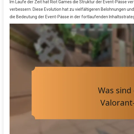
Im Laufe der Zeit hat Riot Games die Struktur der Event-Pässe ve
verbessern. Diese Evolution hat zu vielfältigeren Belohnungen und
die Bedeutung der Event-Pässe in der fortlaufenden Inhaltsstrateg