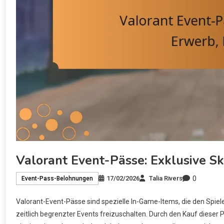
Valorant Event-Pässe: Exklusive Sk
0
17/02/2026
Talia Rivers
Event-Pass-Belohnungen
Valorant-Event-Pässe sind spezielle In-Game-Items, die den Spiel
zeitlich begrenzter Events freizuschalten. Durch den Kauf dieser 