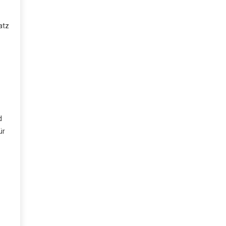
atz
d
ür