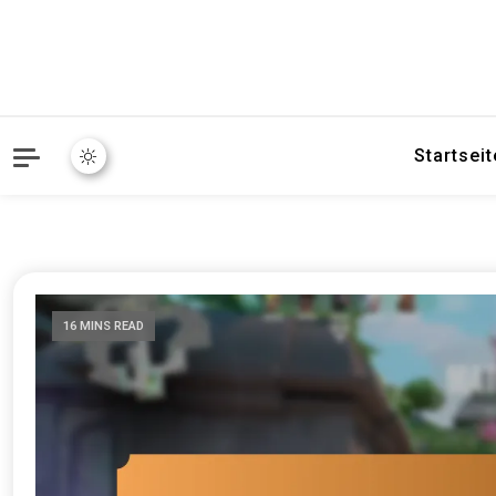
Startseit
16 MINS READ