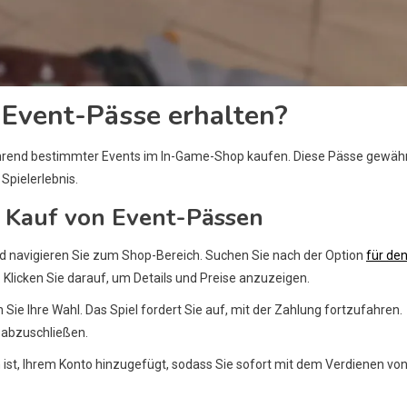
-Event-Pässe erhalten?
ährend bestimmter Events im In-Game-Shop kaufen. Diese Pässe gewäh
Spielerlebnis.
m Kauf von Event-Pässen
nd navigieren Sie zum Shop-Bereich. Suchen Sie nach der Option
für de
 Klicken Sie darauf, um Details und Preise anzuzeigen.
e Ihre Wahl. Das Spiel fordert Sie auf, mit der Zahlung fortzufahren.
 abzuschließen.
ch ist, Ihrem Konto hinzugefügt, sodass Sie sofort mit dem Verdienen vo