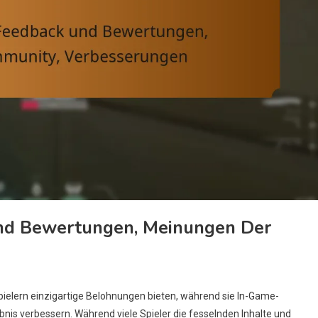
Und Bewertungen, Meinungen Der
pielern einzigartige Belohnungen bieten, während sie In-Game-
is verbessern. Während viele Spieler die fesselnden Inhalte und