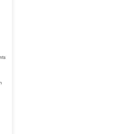
nts
n